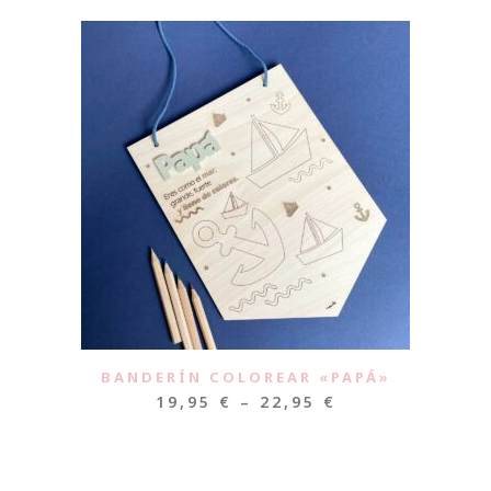
BANDERÍN COLOREAR «PAPÁ»
19,95
€
–
22,95
€