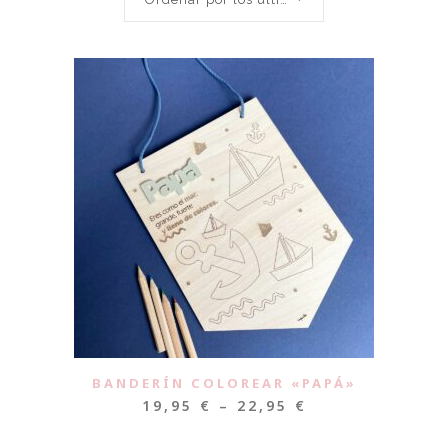
BANDERÍN COLOREAR «PAPÁ»
19,95
€
–
22,95
€