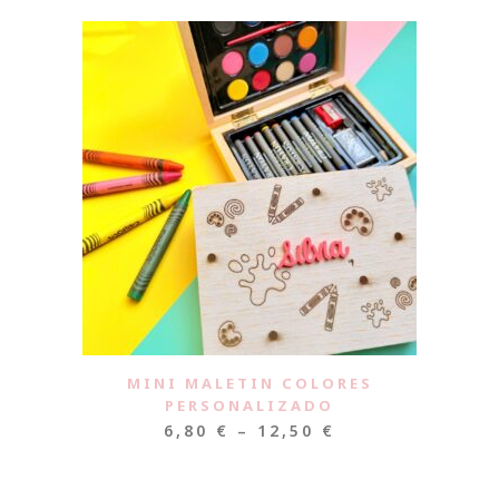
MINI MALETIN COLORES
PERSONALIZADO
6,80
€
–
12,50
€