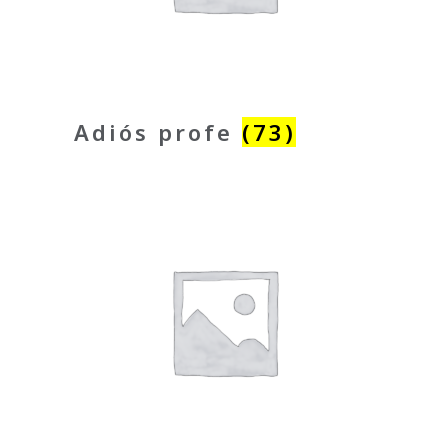
Adiós profe
(73)