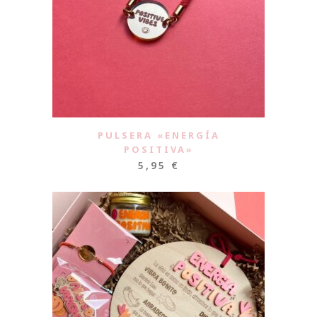
PULSERA «ENERGÍA
POSITIVA»
5,95
€