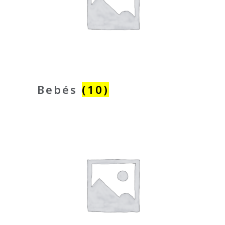
Bebés
(10)