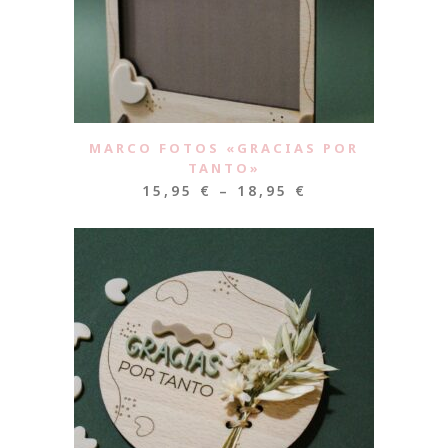
MARCO FOTOS «GRACIAS POR
TANTO»
15,95
€
–
18,95
€