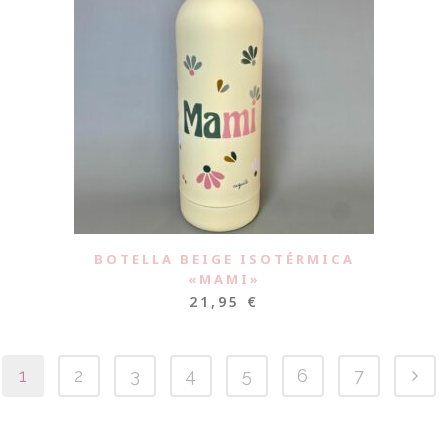
BOTELLA BEIGE ISOTÉRMICA
«MAMI»
21,95
€
1
2
3
4
5
6
7