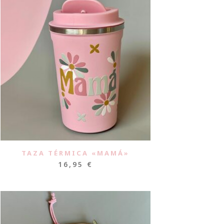
TAZA TÉRMICA «MAMÁ»
16,95
€