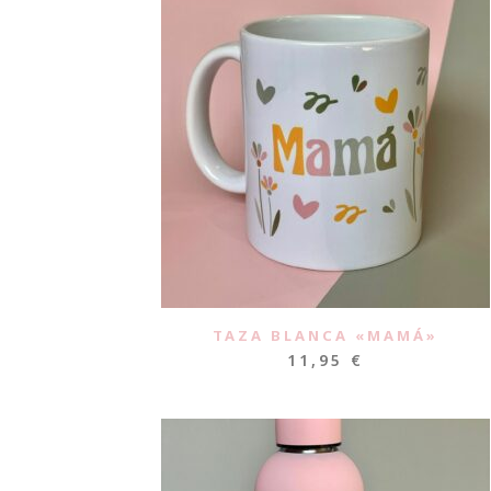
TAZA BLANCA «MAMÁ»
11,95
€