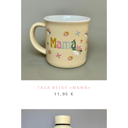
TAZA BEIGE «MAMÁ»
11,95
€