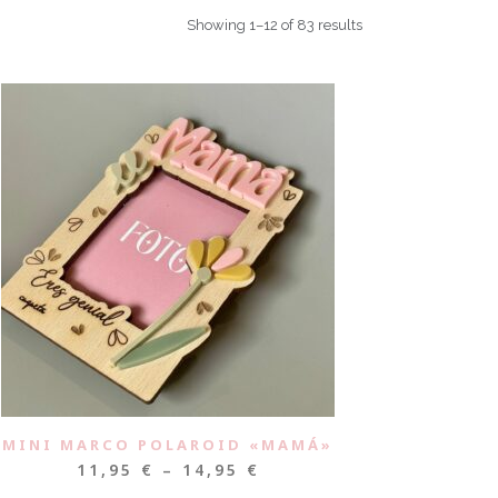
Showing 1–12 of 83 results
MINI MARCO POLAROID «MAMÁ»
11,95
€
–
14,95
€