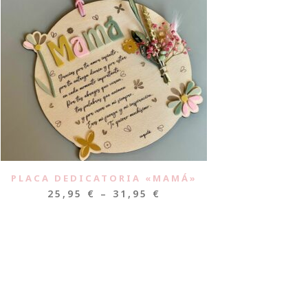
PLACA DEDICATORIA «MAMÁ»
25,95
€
–
31,95
€