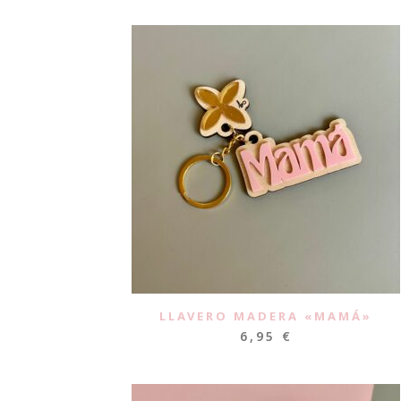
LLAVERO MADERA «MAMÁ»
6,95
€