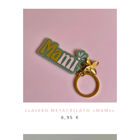
LLAVERO METACRILATO «MAMI»
6,95
€