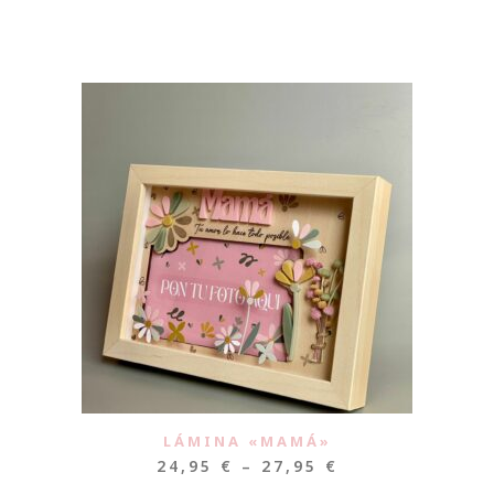
LÁMINA «MAMÁ»
24,95
€
–
27,95
€