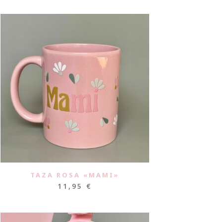
TAZA ROSA «MAMI»
11,95
€