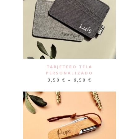
TARJETERO TELA
PERSONALIZADO
3,50
€
–
6,50
€