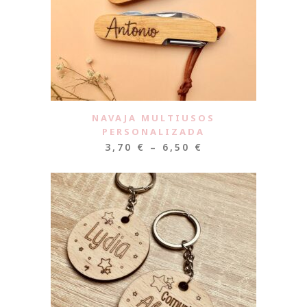
NAVAJA MULTIUSOS
PERSONALIZADA
3,70
€
–
6,50
€