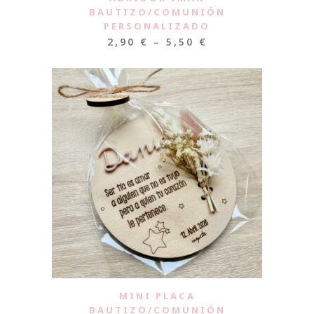
BAUTIZO/COMUNIÓN
PERSONALIZADO
2,90
€
–
5,50
€
MINI PLACA
BAUTIZO/COMUNIÓN