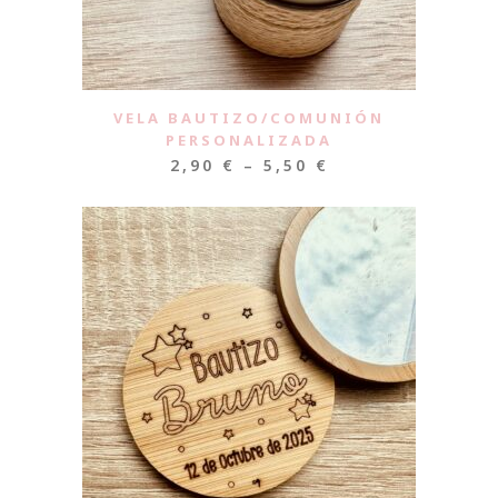
VELA BAUTIZO/COMUNIÓN
PERSONALIZADA
2,90
€
–
5,50
€