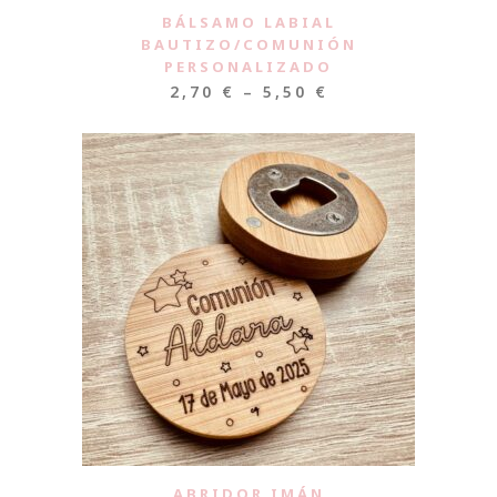
BÁLSAMO LABIAL
BAUTIZO/COMUNIÓN
PERSONALIZADO
2,70
€
–
5,50
€
ABRIDOR IMÁN