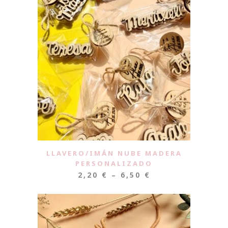
LLAVERO/IMÁN NUBE MADERA
PERSONALIZADO
2,20
€
–
6,50
€