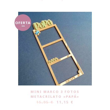
OFERTA
MINI MARCO 3 FOTOS
METACRILATO «PAPÁ»
15,95
€
11,15
€