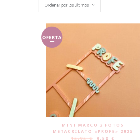
Ordenar por los últimos
OFERTA
MINI MARCO 3 FOTOS
METACRILATO «PROFE» 2025
15,95
€
9,50
€