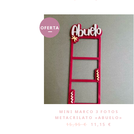
OFERTA
MINI MARCO 3 FOTOS
METACRILATO «ABUELO»
15,95
€
11,15
€