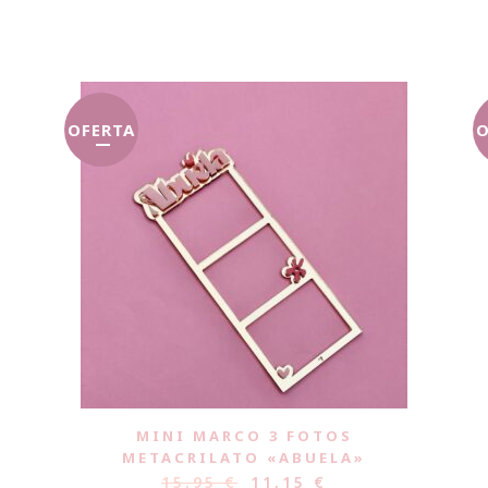
OFERTA
O
MINI MARCO 3 FOTOS
METACRILATO «ABUELA»
15,95
€
11,15
€