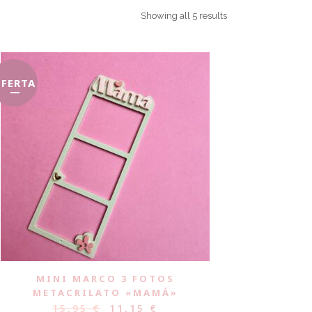
Showing all 5 results
FERTA
MINI MARCO 3 FOTOS
METACRILATO «MAMÁ»
15,95
€
11,15
€