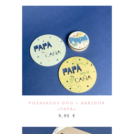
POSAVASOS DÚO + ABRIDOR
«PAPÁ»
9,95
€