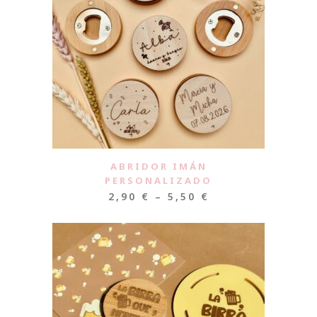
ABRIDOR IMÁN
PERSONALIZADO
2,90
€
–
5,50
€