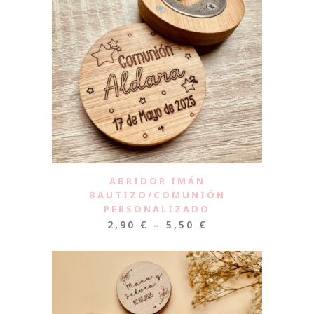
ABRIDOR IMÁN
BAUTIZO/COMUNIÓN
PERSONALIZADO
2,90
€
–
5,50
€