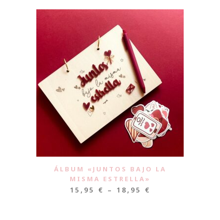
ÁLBUM «JUNTOS BAJO LA
MISMA ESTRELLA»
15,95
€
–
18,95
€