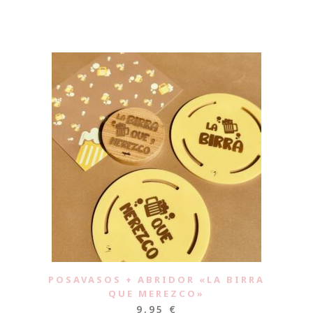
POSAVASOS + ABRIDOR «LA BIRRA
QUE MEREZCO»
9,95
€