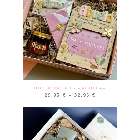
BOX MOMENTS «ABUELA»
29,95
€
–
32,95
€