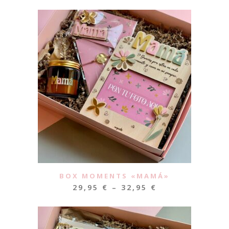
BOX MOMENTS «MAMÁ»
29,95
€
–
32,95
€