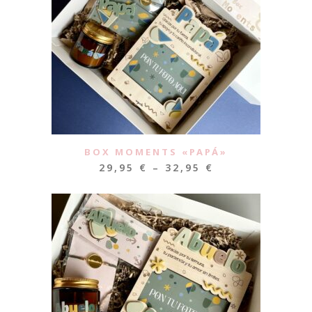
BOX MOMENTS «PAPÁ»
29,95
€
–
32,95
€