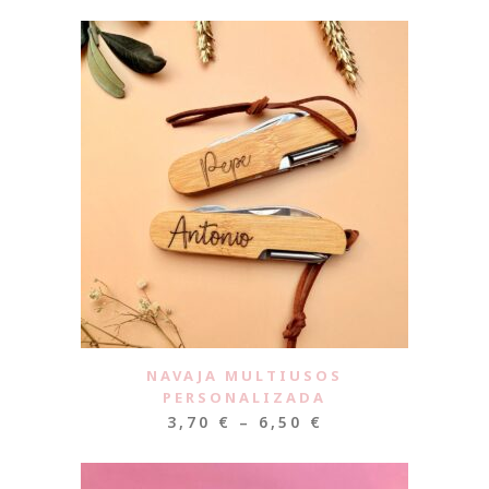
NAVAJA MULTIUSOS
PERSONALIZADA
3,70
€
–
6,50
€