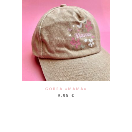
GORRA «MAMÁ»
9,95
€