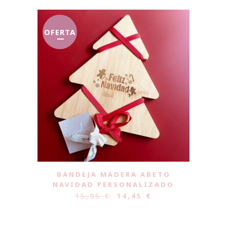
OFERTA
BANDEJA MADERA ABETO
NAVIDAD PERSONALIZADO
15,95
€
14,45
€