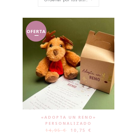
OFERTA
«ADOPTA UN RENO»
PERSONALIZADO
14,95
€
10,75
€