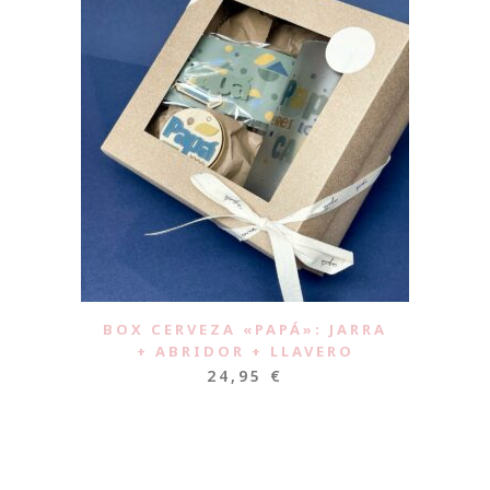
BOX CERVEZA «PAPÁ»: JARRA
+ ABRIDOR + LLAVERO
24,95
€