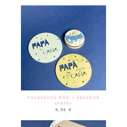
POSAVASOS DÚO + ABRIDOR
«PAPÁ»
9,95
€