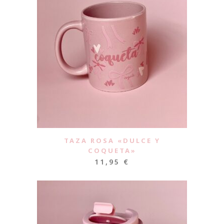
TAZA ROSA «DULCE Y
COQUETA»
11,95
€