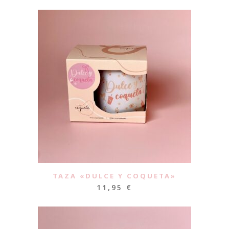
TAZA «DULCE Y COQUETA»
11,95
€