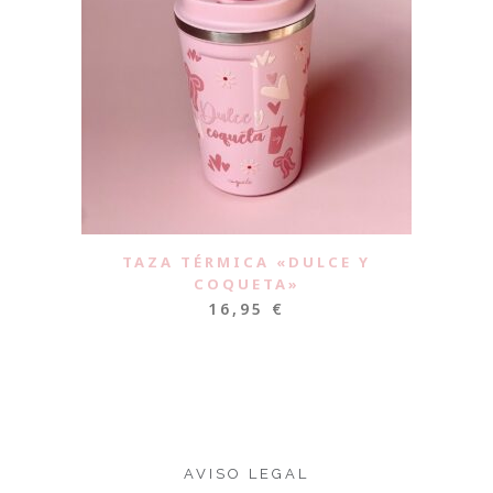
TAZA TÉRMICA «DULCE Y
COQUETA»
16,95
€
AVISO LEGAL