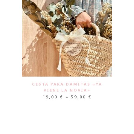
CESTA PARA DAMITAS «YA
VIENE LA NOVIA»
19,00
€
–
59,00
€