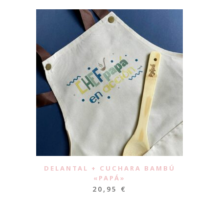
DELANTAL + CUCHARA BAMBÚ
«PAPÁ»
20,95
€