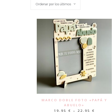
Ordenar por los últimos
MARCO DOBLE FOTO «PAPÁ Y
ABUELO»
19,95
€
–
22,95
€