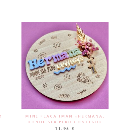
O
MINI PLACA IMÁN «HERMANA,
DONDE SEA PERO CONTIGO»
11,95
€