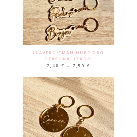
LLAVERO/IMÁN NUBE ORO
PERSONALIZADO
2,40
€
–
7,50
€