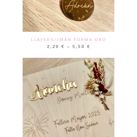
LLAVERO/IMÁN FORMA ORO
2,20
€
–
5,50
€