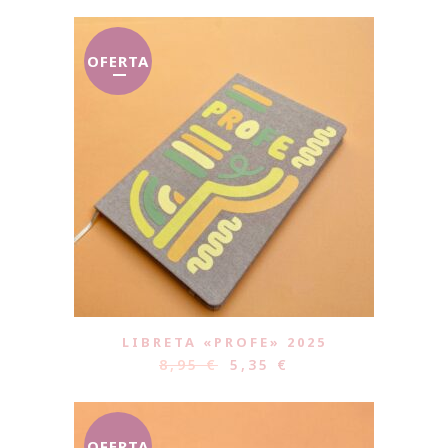
OFERTA
LIBRETA «PROFE» 2025
8,95
€
5,35
€
OFERTA