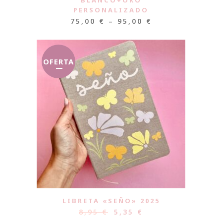
BLANCO+ORO
PERSONALIZADO
75,00
€
–
95,00
€
OFERTA
LIBRETA «SEÑO» 2025
8,95
€
5,35
€