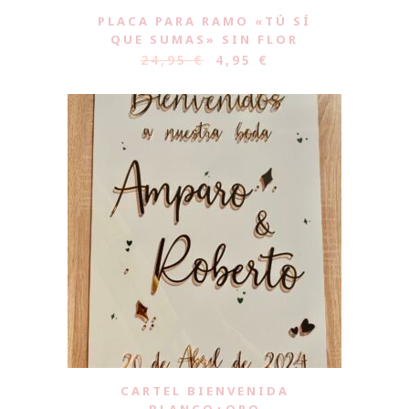
PLACA PARA RAMO «TÚ SÍ
QUE SUMAS» SIN FLOR
24,95
€
4,95
€
CARTEL BIENVENIDA