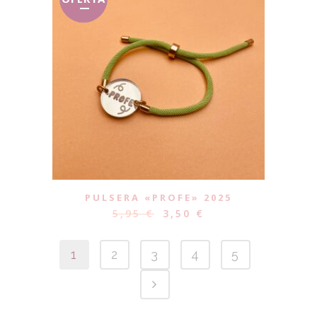
PULSERA «PROFE» 2025
5,95
€
3,50
€
1
2
3
4
5