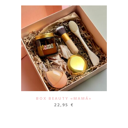
BOX BEAUTY «MAMÁ»
22,95
€