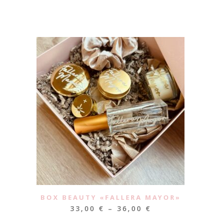
BOX BEAUTY «FALLERA MAYOR»
33,00
€
–
36,00
€