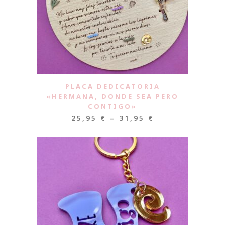
PLACA DEDICATORIA
«HERMANA, DONDE SEA PERO
CONTIGO»
25,95
€
–
31,95
€