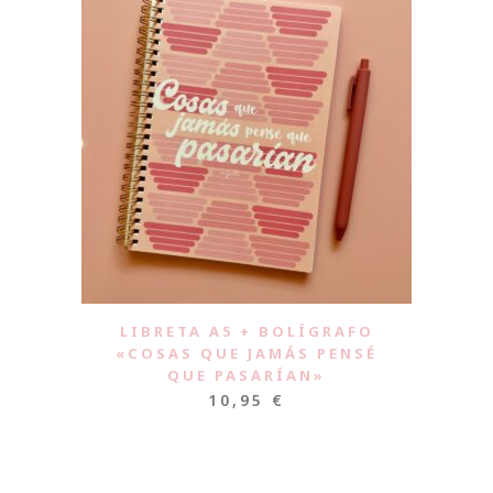
LIBRETA A5 + BOLÍGRAFO
«COSAS QUE JAMÁS PENSÉ
QUE PASARÍAN»
10,95
€