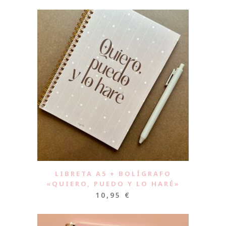
LIBRETA A5 + BOLÍGRAFO
«QUIERO, PUEDO Y LO HARÉ»
10,95
€