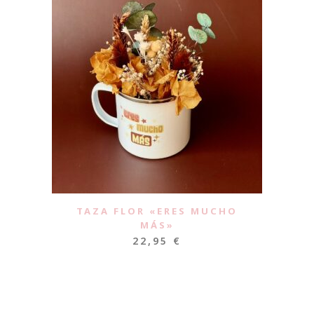
TAZA FLOR «ERES MUCHO
MÁS»
22,95
€