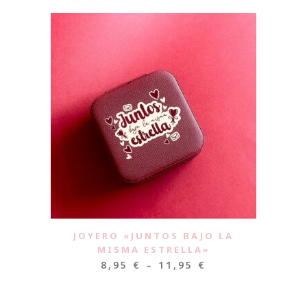
JOYERO «JUNTOS BAJO LA
MISMA ESTRELLA»
8,95
€
–
11,95
€