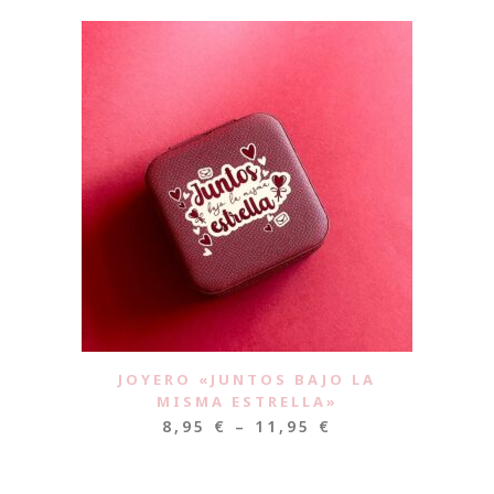
JOYERO «JUNTOS BAJO LA
MISMA ESTRELLA»
8,95
€
–
11,95
€