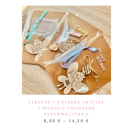
LIBRETA + PULSERA INICIAL
+ MUÑECO COLOREAR
PERSONALIZADO
8,00
€
–
14,50
€