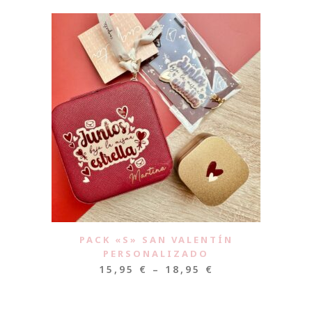
PACK «S» SAN VALENTÍN
PERSONALIZADO
15,95
€
–
18,95
€