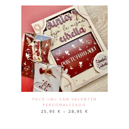
PACK «M» SAN VALENTÍN
PERSONALIZADO
25,95
€
–
28,95
€