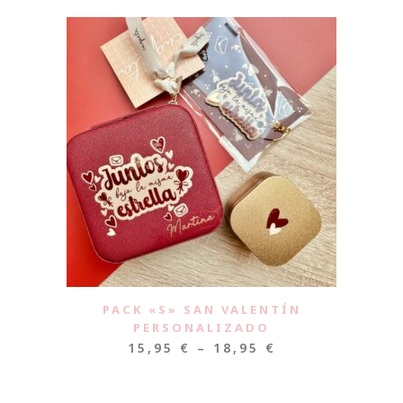
PACK «S» SAN VALENTÍN
PERSONALIZADO
15,95
€
–
18,95
€