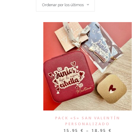
Ordenar por los últimos
PACK «S» SAN VALENTÍN
PERSONALIZADO
15,95
€
–
18,95
€