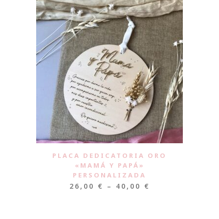
PLACA DEDICATORIA ORO
«MAMÁ Y PAPÁ»
PERSONALIZADA
26,00
€
–
40,00
€