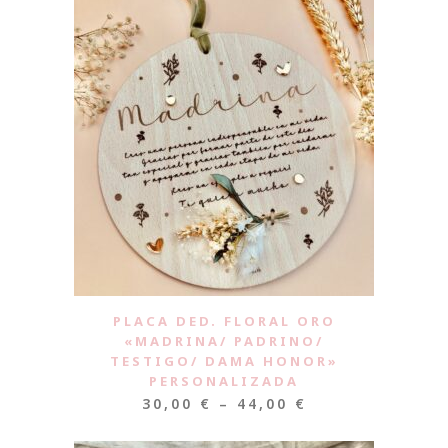
PLACA DED. FLORAL ORO
«MADRINA/ PADRINO/
TESTIGO/ DAMA HONOR»
PERSONALIZADA
30,00
€
–
44,00
€