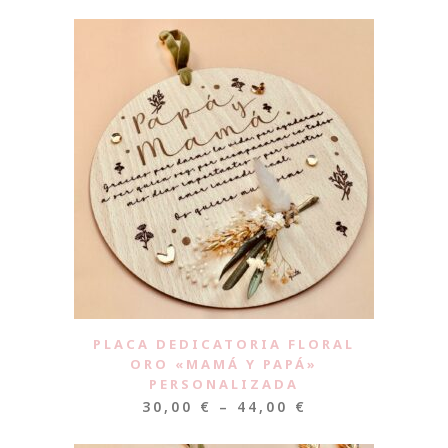
PLACA DEDICATORIA FLORAL
ORO «MAMÁ Y PAPÁ»
PERSONALIZADA
30,00
€
–
44,00
€