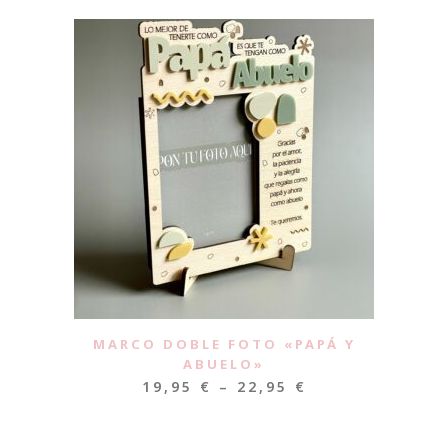
MARCO DOBLE FOTO «PAPÁ Y
ABUELO»
19,95
€
–
22,95
€