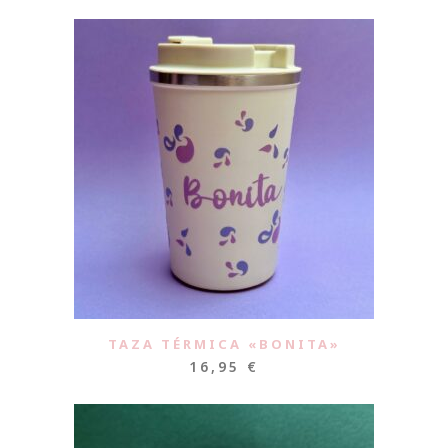
TAZA TÉRMICA «BONITA»
16,95
€