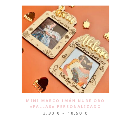
MINI MARCO IMÁN NUBE ORO
«FALLAS» PERSONALIZADO
3,30
€
–
10,50
€