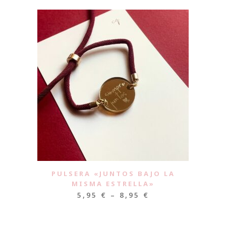
PULSERA «JUNTOS BAJO LA
MISMA ESTRELLA»
5,95
€
–
8,95
€