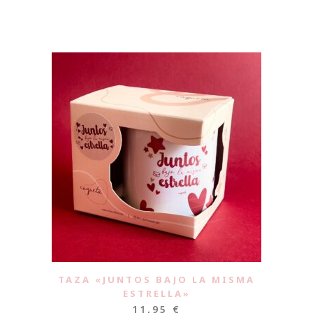
TAZA «JUNTOS BAJO LA MISMA
ESTRELLA»
11,95
€