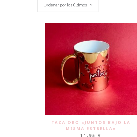
Ordenar por los últimos
TAZA ORO «JUNTOS BAJO LA
MISMA ESTRELLA»
11,95
€