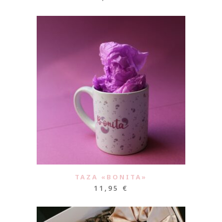
TAZA «BONITA»
11,95
€