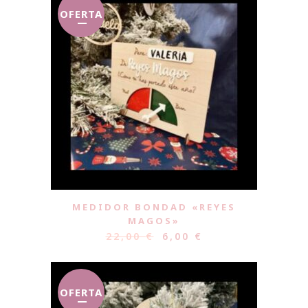
OFERTA
MEDIDOR BONDAD «REYES
MAGOS»
22,00
€
6,00
€
OFERTA