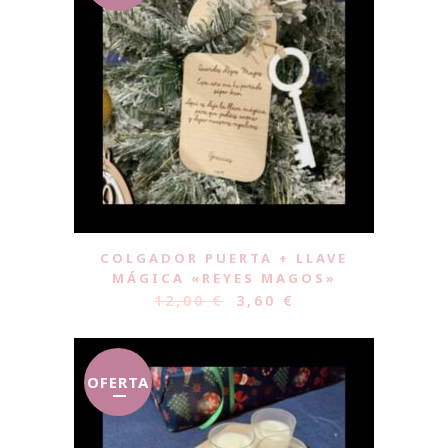
COLGADOR PUERTA + LLAVE
MÁGICA «REYES MAGOS»
12,00
€
3,60
€
OFERTA