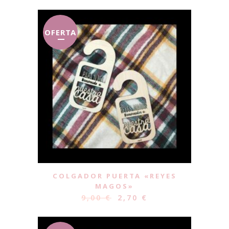
OFERTA
COLGADOR PUERTA «REYES
MAGOS»
9,00
€
2,70
€