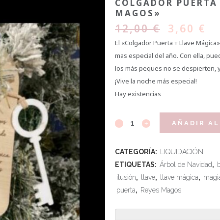
COLGADOR PUERTA 
MAGOS»
12,00
€
3,60
€
El «Colgador Puerta + Llave Mágica
mas especial del año. Con ella, pue
los más peques no se despierten, y
¡Vive la noche más especial!
Hay existencias
AÑADIR AL
CATEGORÍA:
LIQUIDACIÓN
ETIQUETAS:
Árbol de Navidad
,
ilusión
,
llave
,
llave mágica
,
magi
puerta
,
Reyes Magos