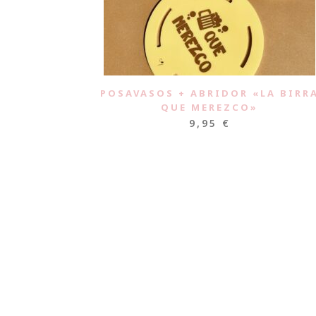
POSAVASOS + ABRIDOR «LA BIRR
QUE MEREZCO»
9,95
€