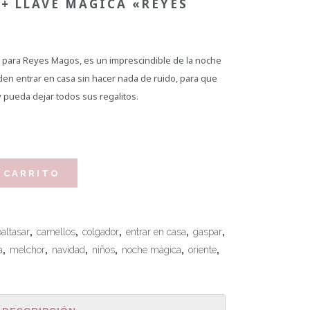
+ LLAVE MÁGICA «REYES
» para Reyes Magos, es un imprescindible de la noche
den entrar en casa sin hacer nada de ruido, para que
 pueda dejar todos sus regalitos.
 CARRITO
baltasar
,
camellos
,
colgador
,
entrar en casa
,
gaspar
,
a
,
melchor
,
navidad
,
niños
,
noche mágica
,
oriente
,