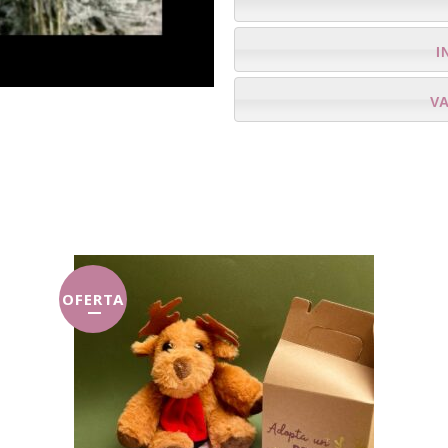
I
V
OFERTA