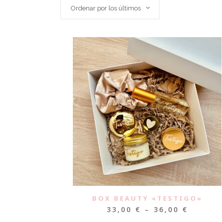
Ordenar por los últimos
BOX BEAUTY «TESTIGO»
33,00
€
–
36,00
€