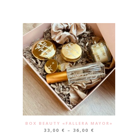
BOX BEAUTY «FALLERA MAYOR»
33,00
€
–
36,00
€