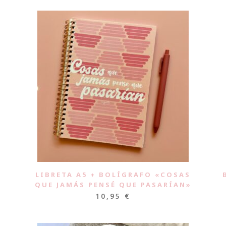
LIBRETA A5 + BOLÍGRAFO «COSAS
QUE JAMÁS PENSÉ QUE PASARÍAN»
10,95
€