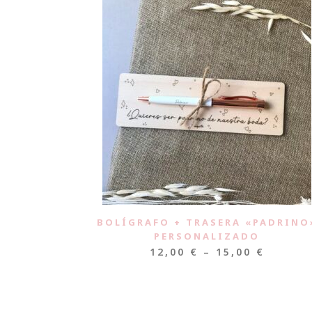
BOLÍGRAFO + TRASERA «PADRINO
PERSONALIZADO
12,00
€
–
15,00
€