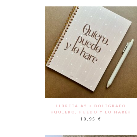
LIBRETA A5 + BOLÍGRAFO
«QUIERO, PUEDO Y LO HARÉ»
10,95
€