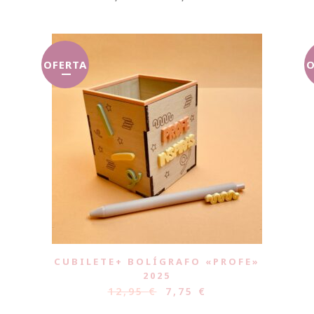
OFERTA
O
CUBILETE+ BOLÍGRAFO «PROFE»
2025
12,95
€
7,75
€