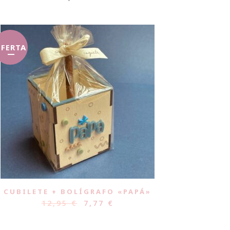
FERTA
CUBILETE + BOLÍGRAFO «PAPÁ»
12,95
€
7,77
€