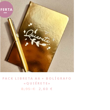
FERTA
PACK LIBRETA A6 + BOLÍGRAFO
«QUIÉRETE»
8,95
€
2,60
€