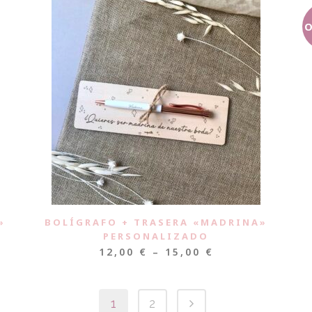
O
»
BOLÍGRAFO + TRASERA «MADRINA»
PERSONALIZADO
12,00
€
–
15,00
€
1
2