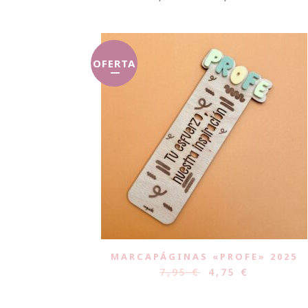
OFERTA
MARCAPÁGINAS «PROFE» 2025
7,95
€
4,75
€