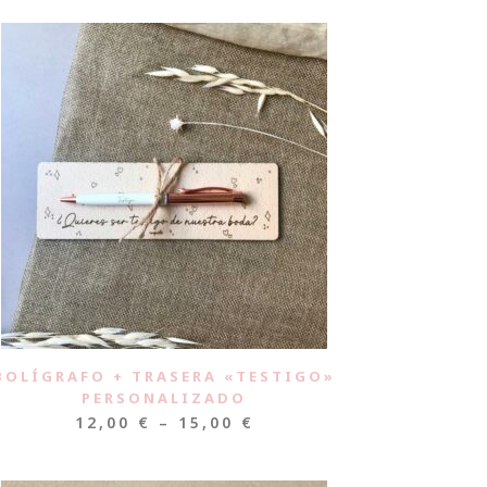
BOLÍGRAFO + TRASERA «TESTIGO»
PERSONALIZADO
12,00
€
–
15,00
€