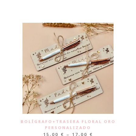
BOLÍGRAFO+TRASERA FLORAL ORO
PERSONALIZADO
15,00
€
–
17,00
€