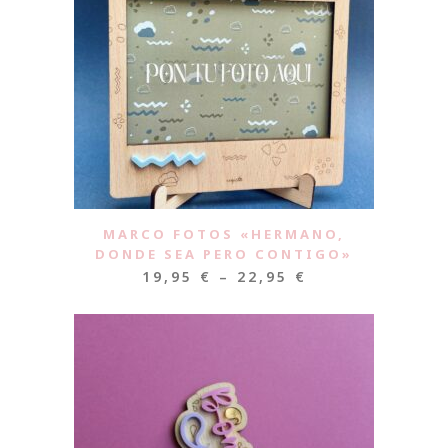
MARCO FOTOS «HERMANO,
DONDE SEA PERO CONTIGO»
19,95
€
–
22,95
€