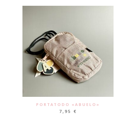
PORTATODO «ABUELO»
7,95
€