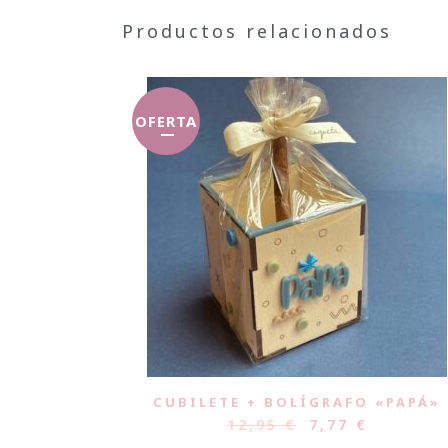
Productos relacionados
OFERTA
CUBILETE + BOLÍGRAFO «PAPÁ»
12,95
€
7,77
€