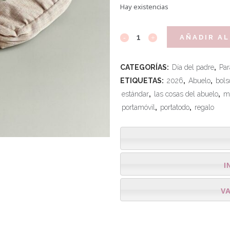
Hay existencias
AÑADIR AL
CATEGORÍAS:
Día del padre
,
Par
ETIQUETAS:
2026
,
Abuelo
,
bols
estándar
,
las cosas del abuelo
,
m
portamóvil
,
portatodo
,
regalo
I
V