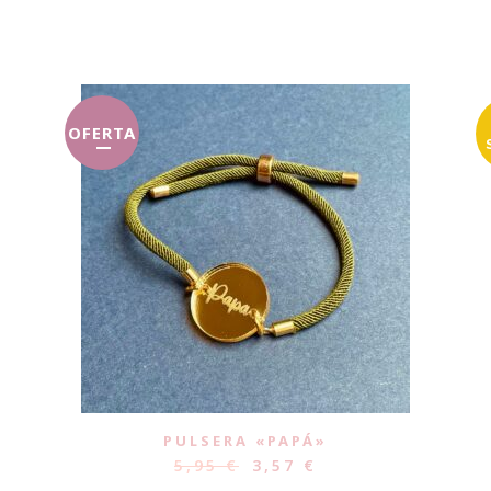
OFERTA
PULSERA «PAPÁ»
5,95
€
3,57
€