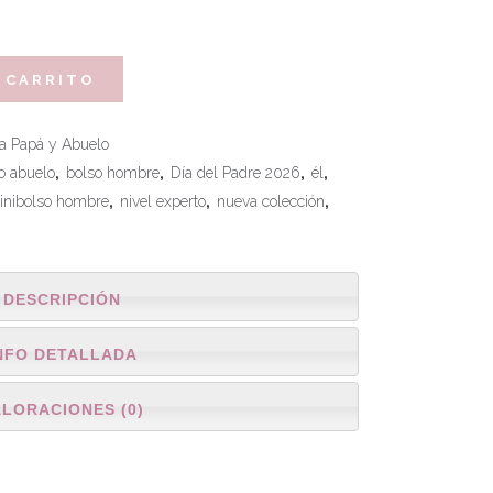
 CARRITO
a Papá y Abuelo
o abuelo
,
bolso hombre
,
Día del Padre 2026
,
él
,
inibolso hombre
,
nivel experto
,
nueva colección
,
DESCRIPCIÓN
NFO DETALLADA
ALORACIONES (0)