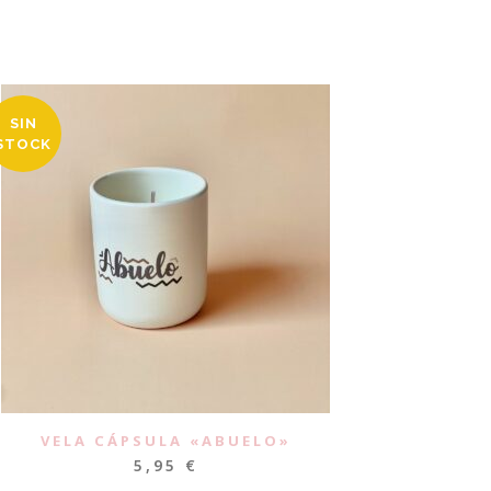
SIN
STOCK
VELA CÁPSULA «ABUELO»
5,95
€